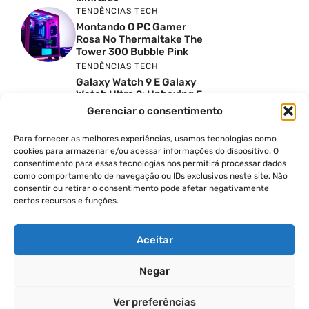
TENDÊNCIAS TECH
Montando O PC Gamer
Rosa No Thermaltake The
Tower 300 Bubble Pink
TENDÊNCIAS TECH
Galaxy Watch 9 E Galaxy
Watch Ultra 2: Unboxing E
Preço No Brasil
Gerenciar o consentimento
INSIGHTS & OPINIÃO
Reviews Do YouTube Sao
Para fornecer as melhores experiências, usamos tecnologias como
Confiaveis? A Verdade Nao
cookies para armazenar e/ou acessar informações do dispositivo. O
E Tao Simples
consentimento para essas tecnologias nos permitirá processar dados
TENDÊNCIAS TECH
como comportamento de navegação ou IDs exclusivos neste site. Não
consentir ou retirar o consentimento pode afetar negativamente
Por Que Eu Deveria
certos recursos e funções.
Escolher Um Notebook
Gamer Ao Invés De Um
PC? Ft. Lucas Ishii
Aceitar
Negar
© 2026
Ver preferências
POLÍTICA DE PRIVACIDADE