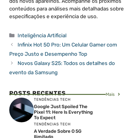
dos novos aparelhos. Acompanhe os próximos
conteúdos para análises mais detalhadas sobre
especificações e experiência de uso.
Categorias
Inteligência Artificial
Infinix Hot 50 Pro: Um Celular Gamer com
Preço Justo e Desempenho Top
Novos Galaxy S25: Todos os detalhes do
evento da Samsung
POSTS RECENTES
Mais
TENDÊNCIAS TECH
Google Just Spoiled The
Pixel 11: Here Is Everything
To Expect
TENDÊNCIAS TECH
A Verdade Sobre O 5G
Ilimitado