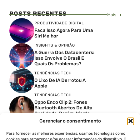
POSTS RECENTES
Mais
PRODUTIVIDADE DIGITAL
Faca Isso Agora Para Uma
Siri Melhor
INSIGHTS & OPINIÃO
A Guerra Dos Datacenters:
Isso Envolve O Brasil E
Quais Os Problemas?
TENDÊNCIAS TECH
O Lixo De IA Derrotou A
Apple
TENDÊNCIAS TECH
Oppo Enco Clip 2: Fones
Bluetooth Abertos De Alta
Qualidade, Porém Afasta
Novatos
Gerenciar o consentimento
TENDÊNCIAS TECH
Troquei Meu Garmin
Para fornecer as melhores experiências, usamos tecnologias como
Premium Por Um Relógio
cookies para armazenar e/ou acessar informações do dispositivo. O