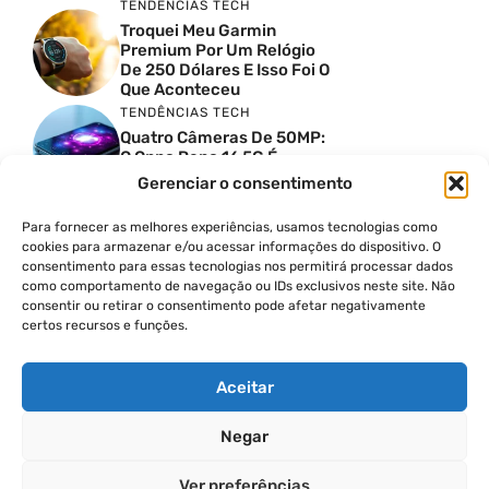
TENDÊNCIAS TECH
Troquei Meu Garmin
Premium Por Um Relógio
De 250 Dólares E Isso Foi O
Que Aconteceu
TENDÊNCIAS TECH
Quatro Câmeras De 50MP:
O Oppo Reno 16 5G É
Absurdo
Gerenciar o consentimento
TENDÊNCIAS TECH
Comparativo De
Para fornecer as melhores experiências, usamos tecnologias como
Especificações Entre O
cookies para armazenar e/ou acessar informações do dispositivo. O
Vivo X300 Ultra E O
consentimento para essas tecnologias nos permitirá processar dados
Samsung Galaxy S26 Ultra
como comportamento de navegação ou IDs exclusivos neste site. Não
consentir ou retirar o consentimento pode afetar negativamente
PRODUTIVIDADE DIGITAL
certos recursos e funções.
Como Criar Carrossel No
Instagram
Aceitar
Negar
© 2026
Ver preferências