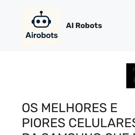
Pular
para
o
AI Robots
conteúdo
OS MELHORES E
PIORES CELULARE