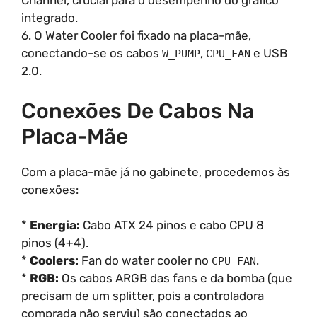
Channel, crucial para o desempenho do gráfico
integrado.
6. O Water Cooler foi fixado na placa-mãe,
conectando-se os cabos
,
e USB
W_PUMP
CPU_FAN
2.0.
Conexões De Cabos Na
Placa-Mãe
Com a placa-mãe já no gabinete, procedemos às
conexões:
*
Energia:
Cabo ATX 24 pinos e cabo CPU 8
pinos (4+4).
*
Coolers:
Fan do water cooler no
.
CPU_FAN
*
RGB:
Os cabos ARGB das fans e da bomba (que
precisam de um splitter, pois a controladora
comprada não serviu) são conectados ao