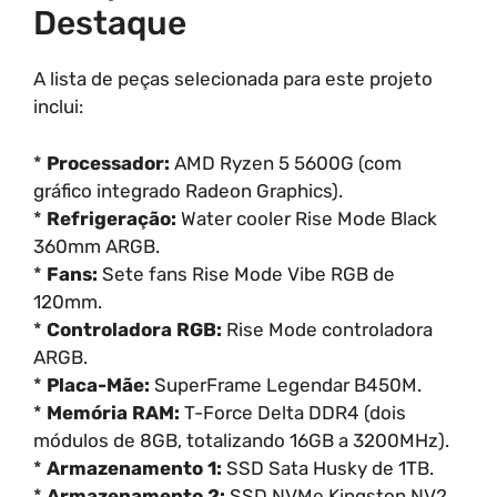
Destaque
A lista de peças selecionada para este projeto
inclui:
*
Processador:
AMD Ryzen 5 5600G (com
gráfico integrado Radeon Graphics).
*
Refrigeração:
Water cooler Rise Mode Black
360mm ARGB.
*
Fans:
Sete fans Rise Mode Vibe RGB de
120mm.
*
Controladora RGB:
Rise Mode controladora
ARGB.
*
Placa-Mãe:
SuperFrame Legendar B450M.
*
Memória RAM:
T-Force Delta DDR4 (dois
módulos de 8GB, totalizando 16GB a 3200MHz).
*
Armazenamento 1:
SSD Sata Husky de 1TB.
*
Armazenamento 2:
SSD NVMe Kingston NV2