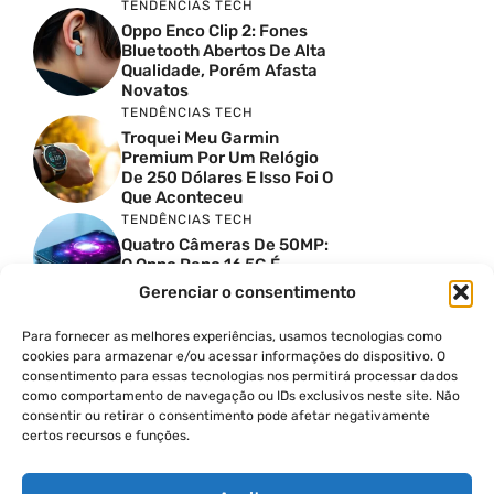
TENDÊNCIAS TECH
Oppo Enco Clip 2: Fones
Bluetooth Abertos De Alta
Qualidade, Porém Afasta
Novatos
TENDÊNCIAS TECH
Troquei Meu Garmin
Premium Por Um Relógio
De 250 Dólares E Isso Foi O
Que Aconteceu
TENDÊNCIAS TECH
Quatro Câmeras De 50MP:
O Oppo Reno 16 5G É
Absurdo
Gerenciar o consentimento
TENDÊNCIAS TECH
Comparativo De
Para fornecer as melhores experiências, usamos tecnologias como
Especificações Entre O
cookies para armazenar e/ou acessar informações do dispositivo. O
Vivo X300 Ultra E O
consentimento para essas tecnologias nos permitirá processar dados
Samsung Galaxy S26 Ultra
como comportamento de navegação ou IDs exclusivos neste site. Não
consentir ou retirar o consentimento pode afetar negativamente
PRODUTIVIDADE DIGITAL
certos recursos e funções.
Como Criar Carrossel No
Instagram