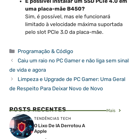
É possível instalar um SSD PCIe 4.0 em
uma placa-mãe B450?
Sim, é possível, mas ele funcionará
limitado à velocidade máxima suportada
pelo slot PCIe 3.0 da placa-mãe.
Categorias
Programação & Código
Caiu um raio no PC Gamer e não liga sem sinal
de vida e agora
Limpeza e Upgrade de PC Gamer: Uma Geral
de Respeito Para Deixar Novo de Novo
POSTS RECENTES
Mais
TENDÊNCIAS TECH
O Lixo De IA Derrotou A
Apple