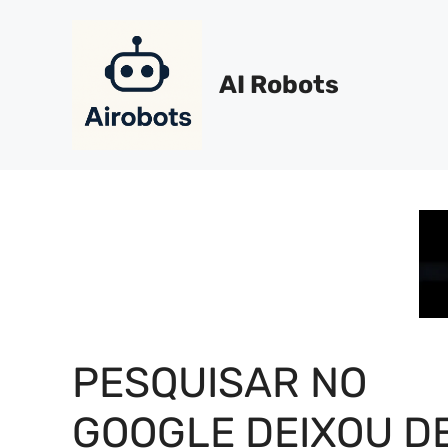
Pular
para
o
AI Robots
conteúdo
PESQUISAR NO
GOOGLE DEIXOU D