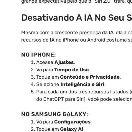
grande expectativa pelo que o “Siri 2.0” trará, 
Desativando A IA No Seu
Mesmo com a crescente presença da IA, ela aind
recursos de IA no iPhone ou Android costuma s
NO IPHONE:
Acesse
Ajustes
.
Vá para
Tempo de Uso
.
Toque em
Conteúdo e Privacidade
.
Selecione
Inteligência e Siri
.
Para cada um dos três recursos listados 
do ChatGPT para Siri), você pode selecio
NO SAMSUNG GALAXY:
Vá para
Configurações
.
Toque em
Galaxy AI
.