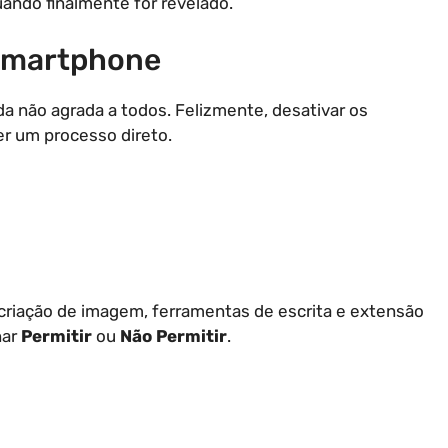
quando finalmente for revelado.
 Smartphone
a não agrada a todos. Felizmente, desativar os
er um processo direto.
(criação de imagem, ferramentas de escrita e extensão
nar
Permitir
ou
Não Permitir
.