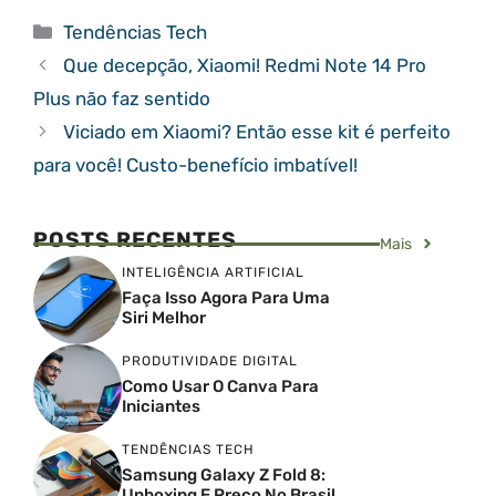
Categorias
Tendências Tech
Que decepção, Xiaomi! Redmi Note 14 Pro
Plus não faz sentido
Viciado em Xiaomi? Então esse kit é perfeito
para você! Custo-benefício imbatível!
POSTS RECENTES
Mais
INTELIGÊNCIA ARTIFICIAL
Faça Isso Agora Para Uma
Siri Melhor
PRODUTIVIDADE DIGITAL
Como Usar O Canva Para
Iniciantes
TENDÊNCIAS TECH
Samsung Galaxy Z Fold 8:
Unboxing E Preço No Brasil