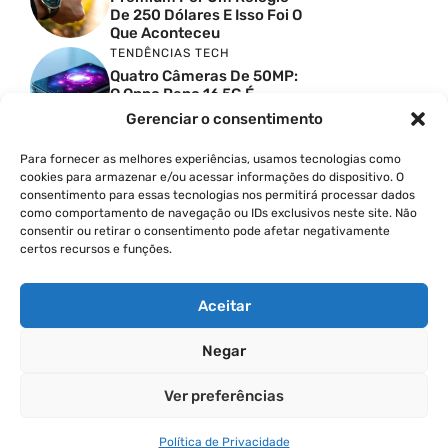
De 250 Dólares E Isso Foi O
Que Aconteceu
TENDÊNCIAS TECH
Quatro Câmeras De 50MP:
O Oppo Reno 16 5G É
Absurdo
Gerenciar o consentimento
TENDÊNCIAS TECH
Comparativo De
Para fornecer as melhores experiências, usamos tecnologias como
Especificações Entre O
cookies para armazenar e/ou acessar informações do dispositivo. O
Vivo X300 Ultra E O
consentimento para essas tecnologias nos permitirá processar dados
Samsung Galaxy S26 Ultra
como comportamento de navegação ou IDs exclusivos neste site. Não
consentir ou retirar o consentimento pode afetar negativamente
PRODUTIVIDADE DIGITAL
certos recursos e funções.
Como Criar Carrossel No
Instagram
Aceitar
Negar
© 2026
Ver preferências
POLÍTICA DE PRIVACIDADE
TERMOS DE USO
Política de Privacidade