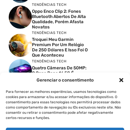
TENDÊNCIAS TECH
Oppo Enco Clip 2: Fones
Bluetooth Abertos De Alta
Qualidade, Porém Afasta
Novatos
TENDÊNCIAS TECH
Troquei Meu Garmin
Premium Por Um Relógio
De 250 Dólares E Isso Foi O
Que Aconteceu
TENDÊNCIAS TECH
Quatro Câmeras De 50MP:
O Oppo Reno 16 5G É
Absurdo
Gerenciar o consentimento
TENDÊNCIAS TECH
Comparativo De
Para fornecer as melhores experiências, usamos tecnologias como
Especificações Entre O
cookies para armazenar e/ou acessar informações do dispositivo. O
Vivo X300 Ultra E O
consentimento para essas tecnologias nos permitirá processar dados
Samsung Galaxy S26 Ultra
como comportamento de navegação ou IDs exclusivos neste site. Não
consentir ou retirar o consentimento pode afetar negativamente
PRODUTIVIDADE DIGITAL
certos recursos e funções.
Como Criar Carrossel No
Instagram