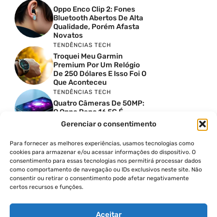
Oppo Enco Clip 2: Fones
Bluetooth Abertos De Alta
Qualidade, Porém Afasta
Novatos
TENDÊNCIAS TECH
Troquei Meu Garmin
Premium Por Um Relógio
De 250 Dólares E Isso Foi O
Que Aconteceu
TENDÊNCIAS TECH
Quatro Câmeras De 50MP:
O Oppo Reno 16 5G É
Absurdo
Gerenciar o consentimento
TENDÊNCIAS TECH
Comparativo De
Para fornecer as melhores experiências, usamos tecnologias como
Especificações Entre O
cookies para armazenar e/ou acessar informações do dispositivo. O
Vivo X300 Ultra E O
consentimento para essas tecnologias nos permitirá processar dados
Samsung Galaxy S26 Ultra
como comportamento de navegação ou IDs exclusivos neste site. Não
consentir ou retirar o consentimento pode afetar negativamente
PRODUTIVIDADE DIGITAL
certos recursos e funções.
Como Criar Carrossel No
Instagram
Aceitar