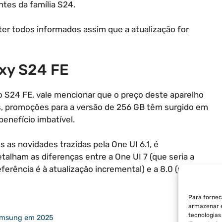
ntes da família S24.
r todos informados assim que a atualização for
xy S24 FE
no S24 FE, vale mencionar que o preço deste aparelho
as, promoções para a versão de 256 GB têm surgido em
enefício imbatível.
as novidades trazidas pela One UI 6.1, é
talham as diferenças entre a One UI 7 (que seria a
erência é à atualização incremental) e a 8.0 (usada
Para fornec
armazenar e
tecnologia
Samsung em 2025