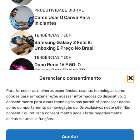
PRODUTIVIDADE DIGITAL
Como Usar O Canva Para
Iniciantes
TENDÊNCIAS TECH
Samsung Galaxy Z Fold 8:
Unboxing E Preço No Brasil
TENDÊNCIAS TECH
Oppo Reno 16 F 5G: O
Celular Com Design 3D
Surreal E Câmeras De 50
Gerenciar o consentimento
MP
Para fornecer as melhores experiências, usamos tecnologias como
PRODUTIVIDADE DIGITAL
cookies para armazenar e/ou acessar informações do dispositivo. O
Faca Isso Agora Para Uma
consentimento para essas tecnologias nos permitirá processar dados
Siri Melhor
como comportamento de navegação ou IDs exclusivos neste site. Não
INSIGHTS & OPINIÃO
consentir ou retirar o consentimento pode afetar negativamente
certos recursos e funções.
A Guerra Dos Datacenters:
Isso Envolve O Brasil E
Quais Os Problemas?
Aceitar