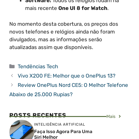
Software:
Todos os relógios rodam na
mais recente
One UI 8 for Watch
.
No momento desta cobertura, os preços dos
novos telefones e relógios ainda não foram
divulgados, mas as informações serão
atualizadas assim que disponíveis.
Categorias
Tendências Tech
Vivo X200 FE: Melhor que o OnePlus 13?
Review OnePlus Nord CE5: O Melhor Telefone
Abaixo de 25.000 Rupias?
POSTS RECENTES
Mais
INTELIGÊNCIA ARTIFICIAL
Faça Isso Agora Para Uma
Siri Melhor