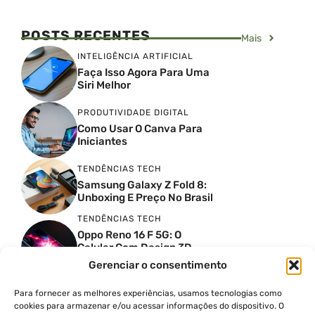
POSTS RECENTES
Mais
INTELIGÊNCIA ARTIFICIAL
Faça Isso Agora Para Uma
Siri Melhor
PRODUTIVIDADE DIGITAL
Como Usar O Canva Para
Iniciantes
TENDÊNCIAS TECH
Samsung Galaxy Z Fold 8:
Unboxing E Preço No Brasil
TENDÊNCIAS TECH
Oppo Reno 16 F 5G: O
Celular Com Design 3D
Surreal E Câmeras De 50
Gerenciar o consentimento
MP
Para fornecer as melhores experiências, usamos tecnologias como
PRODUTIVIDADE DIGITAL
cookies para armazenar e/ou acessar informações do dispositivo. O
Faca Isso Agora Para Uma