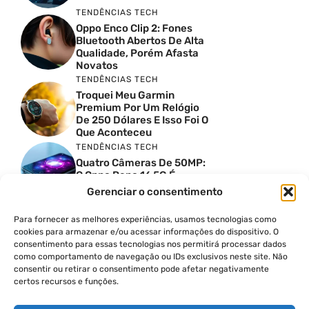
TENDÊNCIAS TECH
Oppo Enco Clip 2: Fones
Bluetooth Abertos De Alta
Qualidade, Porém Afasta
Novatos
TENDÊNCIAS TECH
Troquei Meu Garmin
Premium Por Um Relógio
De 250 Dólares E Isso Foi O
Que Aconteceu
TENDÊNCIAS TECH
Quatro Câmeras De 50MP:
O Oppo Reno 16 5G É
Absurdo
Gerenciar o consentimento
TENDÊNCIAS TECH
Comparativo De
Para fornecer as melhores experiências, usamos tecnologias como
Especificações Entre O
cookies para armazenar e/ou acessar informações do dispositivo. O
Vivo X300 Ultra E O
consentimento para essas tecnologias nos permitirá processar dados
Samsung Galaxy S26 Ultra
como comportamento de navegação ou IDs exclusivos neste site. Não
consentir ou retirar o consentimento pode afetar negativamente
PRODUTIVIDADE DIGITAL
certos recursos e funções.
Como Criar Carrossel No
Instagram