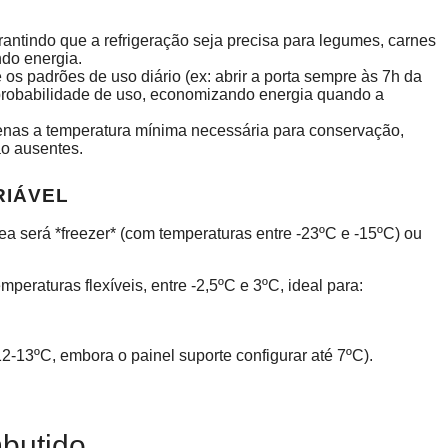
rantindo que a refrigeração seja precisa para legumes, carnes
do energia.
os padrões de uso diário (ex: abrir a porta sempre às 7h da
 probabilidade de uso, economizando energia quando a
penas a temperatura mínima necessária para conservação,
o ausentes.
RIÁVEL
a será *freezer* (com temperaturas entre -23ºC e -15ºC) ou
peraturas flexíveis, entre -2,5ºC e 3ºC, ideal para:
12-13ºC, embora o painel suporte configurar até 7ºC).
butido