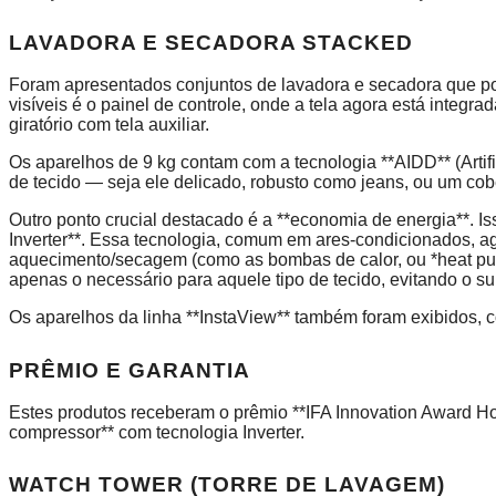
LAVADORA E SECADORA STACKED
Foram apresentados conjuntos de lavadora e secadora que p
visíveis é o painel de controle, onde a tela agora está integr
giratório com tela auxiliar.
Os aparelhos de 9 kg contam com a tecnologia **AIDD** (Artificia
de tecido — seja ele delicado, robusto como jeans, ou um cob
Outro ponto crucial destacado é a **economia de energia**. I
Inverter**. Essa tecnologia, comum em ares-condicionados, ag
aquecimento/secagem (como as bombas de calor, ou *heat pum
apenas o necessário para aquele tipo de tecido, evitando o s
Os aparelhos da linha **InstaView** também foram exibidos, 
PRÊMIO E GARANTIA
Estes produtos receberam o prêmio **IFA Innovation Award Hon
compressor** com tecnologia Inverter.
WATCH TOWER (TORRE DE LAVAGEM)