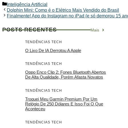
Categorias
Inteligência Artificial
Dolphin Mini: Como é o Elétrico Mais Vendido do Brasil
Finalmente! App do Instagram no iPad (e só demorou 15 an
POSTS RECENTES
Mais
TENDÊNCIAS TECH
O Lixo De IA Derrotou A Apple
TENDÊNCIAS TECH
Oppo Enco Clip 2: Fones Bluetooth Abertos
De Alta Qualidade, Porém Afasta Novatos
TENDÊNCIAS TECH
Troquei Meu Garmin Premium Por Um
Relógio De 250 Dólares E Isso Foi O Que
Aconteceu
TENDÊNCIAS TECH