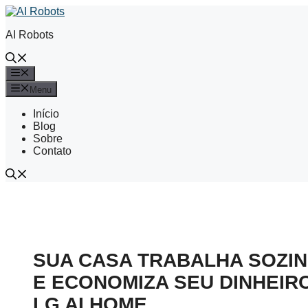
Pular
para
AI Robots
o
conteúdo
Menu
Menu
Início
Blog
Sobre
Contato
SUA CASA TRABALHA SOZI
E ECONOMIZA SEU DINHEIR
LG AI HOME