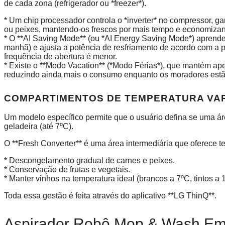
de cada zona (refrigerador ou *freezer*).
* Um chip processador controla o *inverter* no compressor, ga
ou peixes, mantendo-os frescos por mais tempo e economizan
* O **AI Saving Mode** (ou *AI Energy Saving Mode*) aprende 
manhã) e ajusta a potência de resfriamento de acordo com a
frequência de abertura é menor.
* Existe o **Modo Vacation** (*Modo Férias*), que mantém a
reduzindo ainda mais o consumo enquanto os moradores estã
COMPARTIMENTOS DE TEMPERATURA VA
Um modelo específico permite que o usuário defina se uma áre
geladeira (até 7ºC).
O **Fresh Converter** é uma área intermediária que oferece tem
* Descongelamento gradual de carnes e peixes.
* Conservação de frutas e vegetais.
* Manter vinhos na temperatura ideal (brancos a 7ºC, tintos a 
Toda essa gestão é feita através do aplicativo **LG ThinQ**.
Aspirador Robô Mop & Wash Em