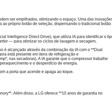
odem ser empilhados, otimizando o espaço. Uma das inovaçõe
ada ao próprio botão de seleção, dispensando o tradicional botão
l Intelligence Direct Drive), que utiliza IA para identificar o ti
ertor — para otimizar os ciclos de lavagem e secagem.
sso é alcançado através da combinação da IA com o **Dual
ora está presente em itens de refrigeração e
p*, nas secadoras). A IA garante que o compressor trabalhe
uperaquecimento e o desperdício de energia.
com a porta que acende e apaga ao toque.
ory**. Além disso, a LG oferece **10 anos de garantia no