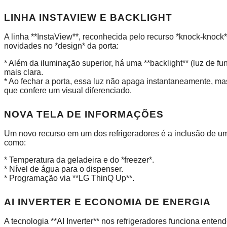
LINHA INSTAVIEW E BACKLIGHT
A linha **InstaView**, reconhecida pelo recurso *knock-knock* 
novidades no *design* da porta:
* Além da iluminação superior, há uma **backlight** (luz de 
mais clara.
* Ao fechar a porta, essa luz não apaga instantaneamente, m
que confere um visual diferenciado.
NOVA TELA DE INFORMAÇÕES
Um novo recurso em um dos refrigeradores é a inclusão de uma 
como:
* Temperatura da geladeira e do *freezer*.
* Nível de água para o dispenser.
* Programação via **LG ThinQ Up**.
AI INVERTER E ECONOMIA DE ENERGIA
A tecnologia **AI Inverter** nos refrigeradores funciona ente