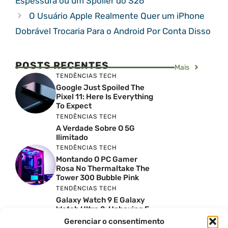
Espessura ou um Spoiler do S26
O Usuário Apple Realmente Quer um iPhone
Dobrável Trocaria Para o Android Por Conta Disso
POSTS RECENTES
Mais
TENDÊNCIAS TECH
Google Just Spoiled The
Pixel 11: Here Is Everything
To Expect
TENDÊNCIAS TECH
A Verdade Sobre O 5G
Ilimitado
TENDÊNCIAS TECH
Montando O PC Gamer
Rosa No Thermaltake The
Tower 300 Bubble Pink
TENDÊNCIAS TECH
Galaxy Watch 9 E Galaxy
Watch Ultra 2: Unboxing E
Preço No Brasil
Gerenciar o consentimento