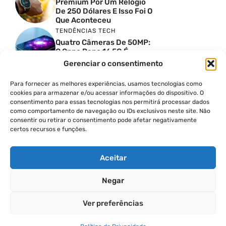
Premium Por Um Relógio
De 250 Dólares E Isso Foi O
Que Aconteceu
TENDÊNCIAS TECH
Quatro Câmeras De 50MP:
O Oppo Reno 16 5G É
Absurdo
Gerenciar o consentimento
TENDÊNCIAS TECH
Comparativo De
Para fornecer as melhores experiências, usamos tecnologias como
Especificações Entre O
cookies para armazenar e/ou acessar informações do dispositivo. O
Vivo X300 Ultra E O
consentimento para essas tecnologias nos permitirá processar dados
Samsung Galaxy S26 Ultra
como comportamento de navegação ou IDs exclusivos neste site. Não
consentir ou retirar o consentimento pode afetar negativamente
PRODUTIVIDADE DIGITAL
certos recursos e funções.
Como Criar Carrossel No
Instagram
Aceitar
Negar
© 2026
Ver preferências
POLÍTICA DE PRIVACIDADE
TERMOS DE USO