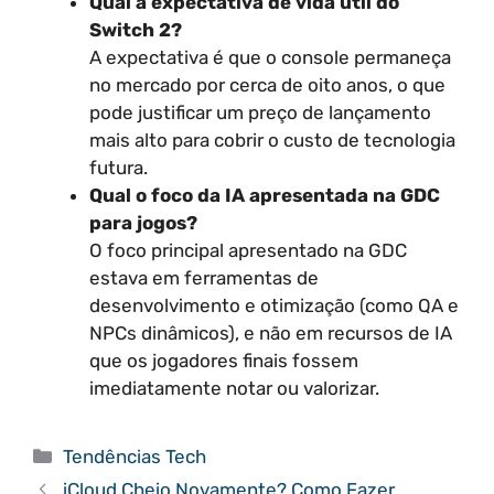
Qual a expectativa de vida útil do
Switch 2?
A expectativa é que o console permaneça
no mercado por cerca de oito anos, o que
pode justificar um preço de lançamento
mais alto para cobrir o custo de tecnologia
futura.
Qual o foco da IA apresentada na GDC
para jogos?
O foco principal apresentado na GDC
estava em ferramentas de
desenvolvimento e otimização (como QA e
NPCs dinâmicos), e não em recursos de IA
que os jogadores finais fossem
imediatamente notar ou valorizar.
Categorias
Tendências Tech
iCloud Cheio Novamente? Como Fazer