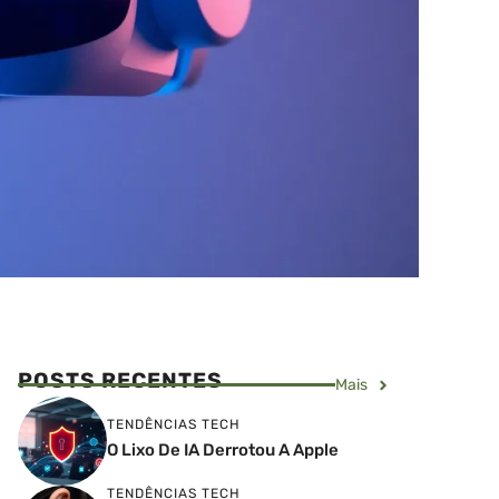
POSTS RECENTES
Mais
TENDÊNCIAS TECH
O Lixo De IA Derrotou A Apple
TENDÊNCIAS TECH