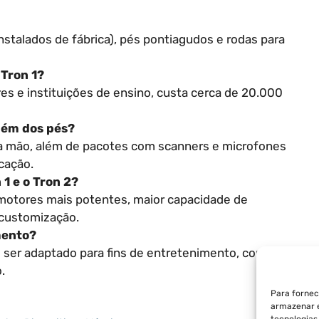
stalados de fábrica), pés pontiagudos e rodas para
 Tron 1?
es e instituições de ensino, custa cerca de 20.000
lém dos pés?
ma mão, além de pacotes com scanners e microfones
cação.
 1 e o Tron 2?
motores mais potentes, maior capacidade de
customização.
mento?
 ser adaptado para fins de entretenimento, como foi
.
Para fornec
armazenar e