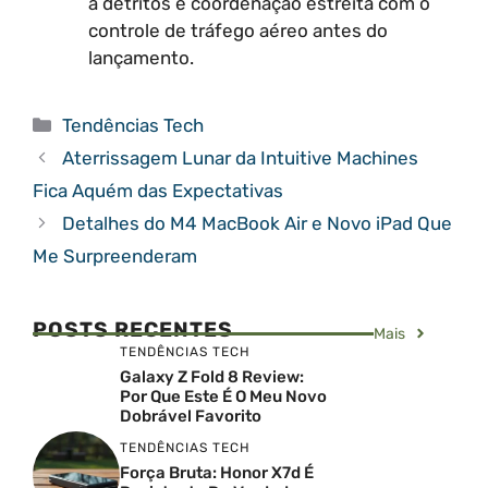
a detritos e coordenação estreita com o
controle de tráfego aéreo antes do
lançamento.
Categorias
Tendências Tech
Aterrissagem Lunar da Intuitive Machines
Fica Aquém das Expectativas
Detalhes do M4 MacBook Air e Novo iPad Que
Me Surpreenderam
POSTS RECENTES
Mais
TENDÊNCIAS TECH
Galaxy Z Fold 8 Review:
Por Que Este É O Meu Novo
Dobrável Favorito
TENDÊNCIAS TECH
Força Bruta: Honor X7d É