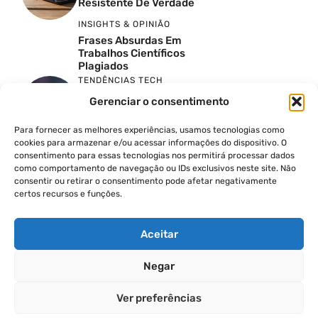
Resistente De Verdade
INSIGHTS & OPINIÃO
Frases Absurdas Em
Trabalhos Científicos
Plagiados
TENDÊNCIAS TECH
Google Just Spoiled The
Gerenciar o consentimento
Pixel 11: Here Is Everything
To Expect
Para fornecer as melhores experiências, usamos tecnologias como
TENDÊNCIAS TECH
cookies para armazenar e/ou acessar informações do dispositivo. O
A Verdade Sobre O 5G
consentimento para essas tecnologias nos permitirá processar dados
Ilimitado
como comportamento de navegação ou IDs exclusivos neste site. Não
TENDÊNCIAS TECH
consentir ou retirar o consentimento pode afetar negativamente
certos recursos e funções.
Montando O PC Gamer
Rosa No Thermaltake The
Tower 300 Bubble Pink
Aceitar
Negar
© 2026
Ver preferências
POLÍTICA DE PRIVACIDADE
TERMOS DE USO