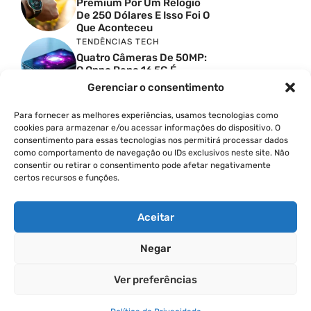
Premium Por Um Relógio
De 250 Dólares E Isso Foi O
Que Aconteceu
TENDÊNCIAS TECH
Quatro Câmeras De 50MP:
O Oppo Reno 16 5G É
Absurdo
Gerenciar o consentimento
TENDÊNCIAS TECH
Comparativo De
Para fornecer as melhores experiências, usamos tecnologias como
Especificações Entre O
cookies para armazenar e/ou acessar informações do dispositivo. O
Vivo X300 Ultra E O
consentimento para essas tecnologias nos permitirá processar dados
Samsung Galaxy S26 Ultra
como comportamento de navegação ou IDs exclusivos neste site. Não
consentir ou retirar o consentimento pode afetar negativamente
PRODUTIVIDADE DIGITAL
certos recursos e funções.
Como Criar Carrossel No
Instagram
Aceitar
Negar
© 2026
Ver preferências
POLÍTICA DE PRIVACIDADE
TERMOS DE USO