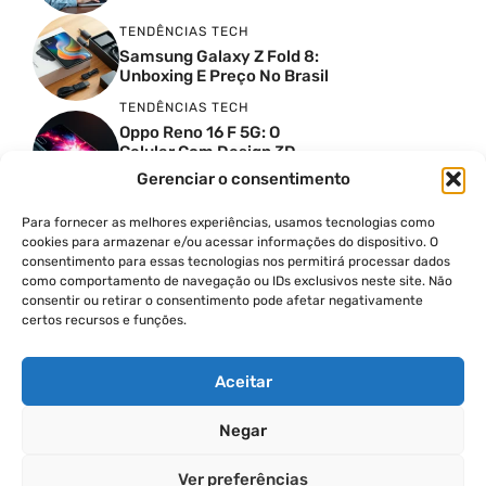
TENDÊNCIAS TECH
Samsung Galaxy Z Fold 8:
Unboxing E Preço No Brasil
TENDÊNCIAS TECH
Oppo Reno 16 F 5G: O
Celular Com Design 3D
Surreal E Câmeras De 50
Gerenciar o consentimento
MP
Para fornecer as melhores experiências, usamos tecnologias como
PRODUTIVIDADE DIGITAL
cookies para armazenar e/ou acessar informações do dispositivo. O
Faca Isso Agora Para Uma
consentimento para essas tecnologias nos permitirá processar dados
Siri Melhor
como comportamento de navegação ou IDs exclusivos neste site. Não
INSIGHTS & OPINIÃO
consentir ou retirar o consentimento pode afetar negativamente
certos recursos e funções.
A Guerra Dos Datacenters:
Isso Envolve O Brasil E
Quais Os Problemas?
Aceitar
Negar
© 2026
Ver preferências
POLÍTICA DE PRIVACIDADE