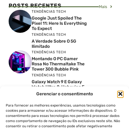
POSTS RECENTES
Mais
TENDÊNCIAS TECH
Google Just Spoiled The
Pixel 11: Here Is Everything
To Expect
TENDÊNCIAS TECH
A Verdade Sobre O 5G
Ilimitado
TENDÊNCIAS TECH
Montando O PC Gamer
Rosa No Thermaltake The
Tower 300 Bubble Pink
TENDÊNCIAS TECH
Galaxy Watch 9 E Galaxy
Watch Ultra 2: Unboxing E
Preço No Brasil
Gerenciar o consentimento
INSIGHTS & OPINIÃO
Reviews Do YouTube Sao
Para fornecer as melhores experiências, usamos tecnologias como
Confiaveis? A Verdade Nao
cookies para armazenar e/ou acessar informações do dispositivo. O
E Tao Simples
consentimento para essas tecnologias nos permitirá processar dados
TENDÊNCIAS TECH
como comportamento de navegação ou IDs exclusivos neste site. Não
consentir ou retirar o consentimento pode afetar negativamente
Por Que Eu Deveria