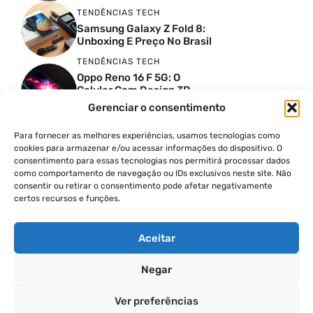
TENDÊNCIAS TECH
Samsung Galaxy Z Fold 8:
Unboxing E Preço No Brasil
TENDÊNCIAS TECH
Oppo Reno 16 F 5G: O
Celular Com Design 3D
Surreal E Câmeras De 50
Gerenciar o consentimento
MP
Para fornecer as melhores experiências, usamos tecnologias como
PRODUTIVIDADE DIGITAL
cookies para armazenar e/ou acessar informações do dispositivo. O
Faca Isso Agora Para Uma
consentimento para essas tecnologias nos permitirá processar dados
Siri Melhor
como comportamento de navegação ou IDs exclusivos neste site. Não
INSIGHTS & OPINIÃO
consentir ou retirar o consentimento pode afetar negativamente
certos recursos e funções.
A Guerra Dos Datacenters:
Isso Envolve O Brasil E
Quais Os Problemas?
Aceitar
Negar
© 2026
Ver preferências
POLÍTICA DE PRIVACIDADE