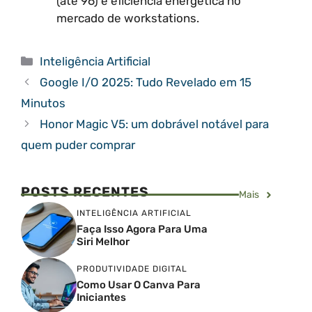
(até 96) e eficiência energética no
mercado de workstations.
Categorias
Inteligência Artificial
Google I/O 2025: Tudo Revelado em 15
Minutos
Honor Magic V5: um dobrável notável para
quem puder comprar
POSTS RECENTES
Mais
INTELIGÊNCIA ARTIFICIAL
Faça Isso Agora Para Uma
Siri Melhor
PRODUTIVIDADE DIGITAL
Como Usar O Canva Para
Iniciantes