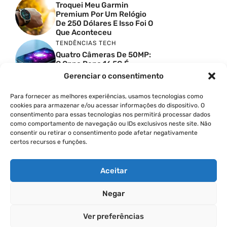
Troquei Meu Garmin
Premium Por Um Relógio
De 250 Dólares E Isso Foi O
Que Aconteceu
TENDÊNCIAS TECH
Quatro Câmeras De 50MP:
O Oppo Reno 16 5G É
Absurdo
Gerenciar o consentimento
TENDÊNCIAS TECH
Comparativo De
Para fornecer as melhores experiências, usamos tecnologias como
Especificações Entre O
cookies para armazenar e/ou acessar informações do dispositivo. O
Vivo X300 Ultra E O
consentimento para essas tecnologias nos permitirá processar dados
Samsung Galaxy S26 Ultra
como comportamento de navegação ou IDs exclusivos neste site. Não
consentir ou retirar o consentimento pode afetar negativamente
PRODUTIVIDADE DIGITAL
certos recursos e funções.
Como Criar Carrossel No
Instagram
Aceitar
Negar
© 2026
Ver preferências
POLÍTICA DE PRIVACIDADE