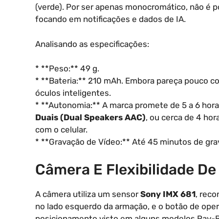
(verde). Por ser apenas monocromático, não é p
focando em notificações e dados de IA.
Analisando as especificações:
* **Peso:** 49 g.
* **Bateria:** 210 mAh. Embora pareça pouco 
óculos inteligentes.
* **Autonomia:** A marca promete de 5 a 6 hor
Duais (Dual Speakers AAC)
, ou cerca de 4 ho
com o celular.
* **Gravação de Vídeo:** Até 45 minutos de gra
Câmera E Flexibilidade D
A câmera utiliza um sensor
Sony IMX 681
, reco
no lado esquerdo da armação, e o botão de opera
posicionamento visto em alguns modelos Ray-