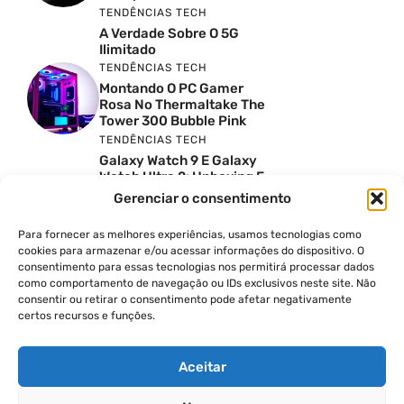
TENDÊNCIAS TECH
A Verdade Sobre O 5G
Ilimitado
TENDÊNCIAS TECH
Montando O PC Gamer
Rosa No Thermaltake The
Tower 300 Bubble Pink
TENDÊNCIAS TECH
Galaxy Watch 9 E Galaxy
Watch Ultra 2: Unboxing E
Preço No Brasil
Gerenciar o consentimento
INSIGHTS & OPINIÃO
Reviews Do YouTube Sao
Para fornecer as melhores experiências, usamos tecnologias como
Confiaveis? A Verdade Nao
cookies para armazenar e/ou acessar informações do dispositivo. O
E Tao Simples
consentimento para essas tecnologias nos permitirá processar dados
TENDÊNCIAS TECH
como comportamento de navegação ou IDs exclusivos neste site. Não
consentir ou retirar o consentimento pode afetar negativamente
Por Que Eu Deveria
certos recursos e funções.
Escolher Um Notebook
Gamer Ao Invés De Um
PC? Ft. Lucas Ishii
Aceitar