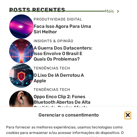
POSTS RECENTES
Mais
PRODUTIVIDADE DIGITAL
Faca Isso Agora Para Uma
Siri Melhor
INSIGHTS & OPINIÃO
A Guerra Dos Datacenters:
Isso Envolve O Brasil E
Quais Os Problemas?
TENDÊNCIAS TECH
O Lixo De IA Derrotou A
Apple
TENDÊNCIAS TECH
Oppo Enco Clip 2: Fones
Bluetooth Abertos De Alta
Qualidade, Porém Afasta
Novatos
Gerenciar o consentimento
TENDÊNCIAS TECH
Troquei Meu Garmin
Para fornecer as melhores experiências, usamos tecnologias como
Premium Por Um Relógio
cookies para armazenar e/ou acessar informações do dispositivo. O