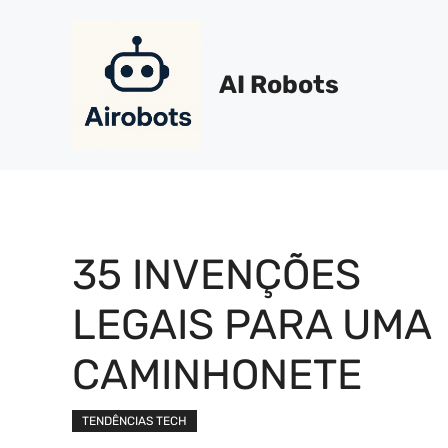
Pular
para
o
AI Robots
conteúdo
35 INVENÇÕES
LEGAIS PARA UMA
CAMINHONETE
TENDÊNCIAS TECH