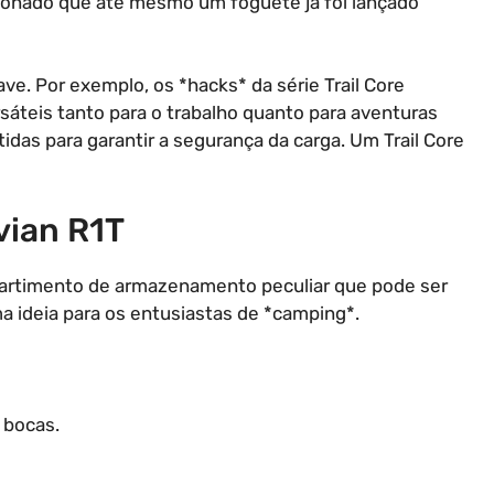
ncionado que até mesmo um foguete já foi lançado
ave. Por exemplo, os *hacks* da série Trail Core
áteis tanto para o trabalho quanto para aventuras
as para garantir a segurança da carga. Um Trail Core
vian R1T
partimento de armazenamento peculiar que pode ser
a ideia para os entusiastas de *camping*.
 bocas.