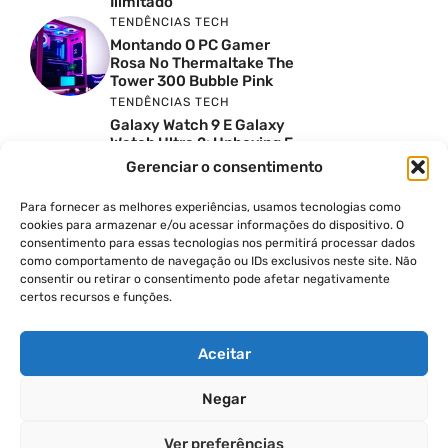
Ilimitado
TENDÊNCIAS TECH
Montando O PC Gamer
Rosa No Thermaltake The
Tower 300 Bubble Pink
TENDÊNCIAS TECH
Galaxy Watch 9 E Galaxy
Watch Ultra 2: Unboxing E
Preço No Brasil
Gerenciar o consentimento
INSIGHTS & OPINIÃO
Reviews Do YouTube Sao
Para fornecer as melhores experiências, usamos tecnologias como
Confiaveis? A Verdade Nao
cookies para armazenar e/ou acessar informações do dispositivo. O
E Tao Simples
consentimento para essas tecnologias nos permitirá processar dados
TENDÊNCIAS TECH
como comportamento de navegação ou IDs exclusivos neste site. Não
consentir ou retirar o consentimento pode afetar negativamente
Por Que Eu Deveria
certos recursos e funções.
Escolher Um Notebook
Gamer Ao Invés De Um
PC? Ft. Lucas Ishii
Aceitar
Negar
© 2026
Ver preferências