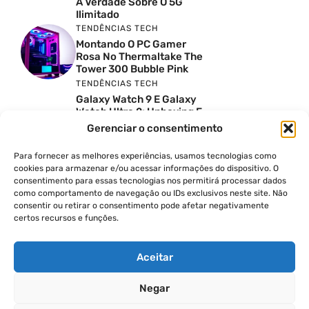
A Verdade Sobre O 5G
Ilimitado
TENDÊNCIAS TECH
Montando O PC Gamer
Rosa No Thermaltake The
Tower 300 Bubble Pink
TENDÊNCIAS TECH
Galaxy Watch 9 E Galaxy
Watch Ultra 2: Unboxing E
Preço No Brasil
Gerenciar o consentimento
INSIGHTS & OPINIÃO
Reviews Do YouTube Sao
Para fornecer as melhores experiências, usamos tecnologias como
Confiaveis? A Verdade Nao
cookies para armazenar e/ou acessar informações do dispositivo. O
E Tao Simples
consentimento para essas tecnologias nos permitirá processar dados
TENDÊNCIAS TECH
como comportamento de navegação ou IDs exclusivos neste site. Não
consentir ou retirar o consentimento pode afetar negativamente
Por Que Eu Deveria
certos recursos e funções.
Escolher Um Notebook
Gamer Ao Invés De Um
PC? Ft. Lucas Ishii
Aceitar
Negar