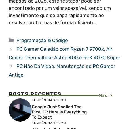
meados de 2025, este testador pode ser
encontrado por um valor acessível, sendo um
investimento que se paga rapidamente ao
resolver problemas de forma eficiente.
Categorias
Programação & Código
PC Gamer Geladão com Ryzen 7 9700x, Air
Cooler Thermaltake Astria 400 e RTX 4070 Super
PC Não Dá Vídeo: Manutenção de PC Gamer
Antigo
POSTS RECENTES
Mais
TENDÊNCIAS TECH
Google Just Spoiled The
Pixel 11: Here Is Everything
To Expect
TENDÊNCIAS TECH