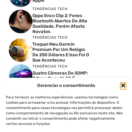
Apple
TENDÊNCIAS TECH
Oppo Enco Clip 2: Fones
Bluetooth Abertos De Alta
Qualidade, Porém Afasta
Novatos
TENDÊNCIAS TECH
Troquei Meu Garmin
Premium Por Um Relógio
De 250 Dólares E Isso Foi O
Que Aconteceu
TENDÊNCIAS TECH
Quatro Câmeras De 50MP:
O Oppo Reno 16 5G É
Absurdo
Gerenciar o consentimento
TENDÊNCIAS TECH
Comparativo De
Para fornecer as melhores experiências, usamos tecnologias como
Especificações Entre O
cookies para armazenar e/ou acessar informações do dispositivo. O
Vivo X300 Ultra E O
consentimento para essas tecnologias nos permitirá processar dados
Samsung Galaxy S26 Ultra
como comportamento de navegação ou IDs exclusivos neste site. Não
consentir ou retirar o consentimento pode afetar negativamente
PRODUTIVIDADE DIGITAL
certos recursos e funções.
Como Criar Carrossel No