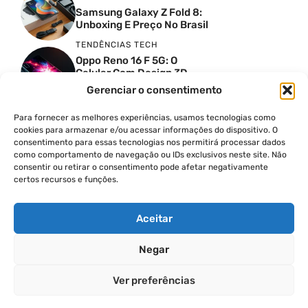
Samsung Galaxy Z Fold 8:
Unboxing E Preço No Brasil
TENDÊNCIAS TECH
Oppo Reno 16 F 5G: O
Celular Com Design 3D
Surreal E Câmeras De 50
Gerenciar o consentimento
MP
Para fornecer as melhores experiências, usamos tecnologias como
PRODUTIVIDADE DIGITAL
cookies para armazenar e/ou acessar informações do dispositivo. O
Faca Isso Agora Para Uma
consentimento para essas tecnologias nos permitirá processar dados
Siri Melhor
como comportamento de navegação ou IDs exclusivos neste site. Não
INSIGHTS & OPINIÃO
consentir ou retirar o consentimento pode afetar negativamente
certos recursos e funções.
A Guerra Dos Datacenters:
Isso Envolve O Brasil E
Quais Os Problemas?
Aceitar
Negar
© 2026
Ver preferências
POLÍTICA DE PRIVACIDADE
TERMOS DE USO