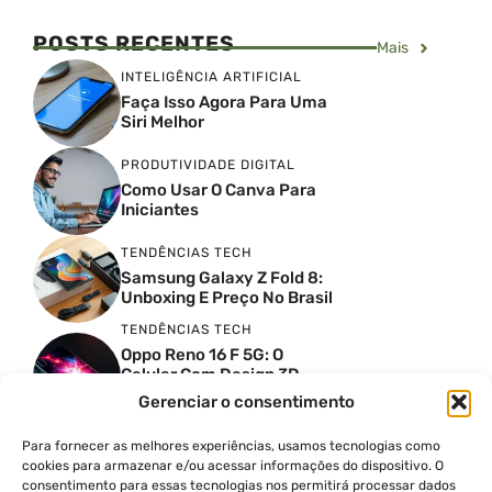
POSTS RECENTES
Mais
INTELIGÊNCIA ARTIFICIAL
Faça Isso Agora Para Uma
Siri Melhor
PRODUTIVIDADE DIGITAL
Como Usar O Canva Para
Iniciantes
TENDÊNCIAS TECH
Samsung Galaxy Z Fold 8:
Unboxing E Preço No Brasil
TENDÊNCIAS TECH
Oppo Reno 16 F 5G: O
Celular Com Design 3D
Surreal E Câmeras De 50
Gerenciar o consentimento
MP
Para fornecer as melhores experiências, usamos tecnologias como
PRODUTIVIDADE DIGITAL
cookies para armazenar e/ou acessar informações do dispositivo. O
Faca Isso Agora Para Uma
consentimento para essas tecnologias nos permitirá processar dados
Siri Melhor