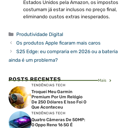
Estados Unidos pela Amazon, os impostos
costumam já estar inclusos no preço final,
eliminando custos extras inesperados.
Categorias
Produtividade Digital
Os produtos Apple ficaram mais caros
S25 Edge: eu compraria em 2026 ou a bateria
ainda é um problema?
POSTS RECENTES
Mais
TENDÊNCIAS TECH
Troquei Meu Garmin
Premium Por Um Relógio
De 250 Dólares E Isso Foi O
Que Aconteceu
TENDÊNCIAS TECH
Quatro Câmeras De 50MP:
O Oppo Reno 16 5G É