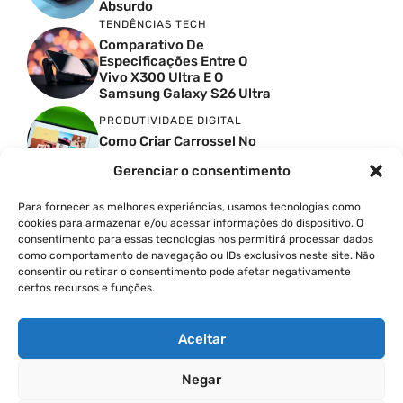
Absurdo
TENDÊNCIAS TECH
Comparativo De
Especificações Entre O
Vivo X300 Ultra E O
Samsung Galaxy S26 Ultra
PRODUTIVIDADE DIGITAL
Como Criar Carrossel No
Instagram
Gerenciar o consentimento
TENDÊNCIAS TECH
Melhor Celular Abaixo De
Para fornecer as melhores experiências, usamos tecnologias como
40000 Na Flipkart:
cookies para armazenar e/ou acessar informações do dispositivo. O
Motorola Edge 70 Pro Vs
consentimento para essas tecnologias nos permitirá processar dados
Vivo V70 FE
como comportamento de navegação ou IDs exclusivos neste site. Não
TENDÊNCIAS TECH
consentir ou retirar o consentimento pode afetar negativamente
certos recursos e funções.
Galaxy S25 Em 2026: Eu
Ainda Compraria Ou Você
Vai Se Arrepender?
Aceitar
Negar