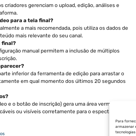
os criadores gerenciam o upload, edição, análises e
aforma.
eo para a tela final?
almente a mais recomendada, pois utiliza os dados de
nteúdo mais relevante do seu canal.
 final?
figuração manual permitem a inclusão de múltiplos
crição.
 aparecer?
arte inferior da ferramenta de edição para arrastar o
exatamente em qual momento dos últimos 20 segundos
os?
eo e o botão de inscrição) gera uma área vermelha
cáveis ou visíveis corretamente para o espectador.
Para fornec
armazenar e
tecnologia
nos