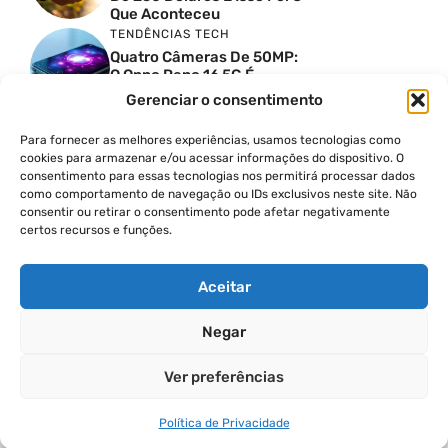
Que Aconteceu
TENDÊNCIAS TECH
Quatro Câmeras De 50MP:
O Oppo Reno 16 5G É
Absurdo
Gerenciar o consentimento
TENDÊNCIAS TECH
Comparativo De
Para fornecer as melhores experiências, usamos tecnologias como
Especificações Entre O
cookies para armazenar e/ou acessar informações do dispositivo. O
Vivo X300 Ultra E O
consentimento para essas tecnologias nos permitirá processar dados
Samsung Galaxy S26 Ultra
como comportamento de navegação ou IDs exclusivos neste site. Não
consentir ou retirar o consentimento pode afetar negativamente
PRODUTIVIDADE DIGITAL
certos recursos e funções.
Como Criar Carrossel No
Instagram
Aceitar
Negar
© 2026
Ver preferências
POLÍTICA DE PRIVACIDADE
TERMOS DE USO
Política de Privacidade