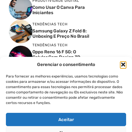
PRODUTIVIDADE DIGITAL
Como Usar O Canva Para
Iniciantes
TENDÊNCIAS TECH
Samsung Galaxy Z Fold 8:
Unboxing E Preço No Brasil
TENDÊNCIAS TECH
Oppo Reno 16 F 5G: O
Celular Com Design 3D
Surreal E Câmeras De 50
Gerenciar o consentimento
MP
Para fornecer as melhores experiências, usamos tecnologias como
PRODUTIVIDADE DIGITAL
cookies para armazenar e/ou acessar informações do dispositivo. O
Faca Isso Agora Para Uma
consentimento para essas tecnologias nos permitirá processar dados
Siri Melhor
como comportamento de navegação ou IDs exclusivos neste site. Não
INSIGHTS & OPINIÃO
consentir ou retirar o consentimento pode afetar negativamente
certos recursos e funções.
A Guerra Dos Datacenters:
Isso Envolve O Brasil E
Quais Os Problemas?
Aceitar