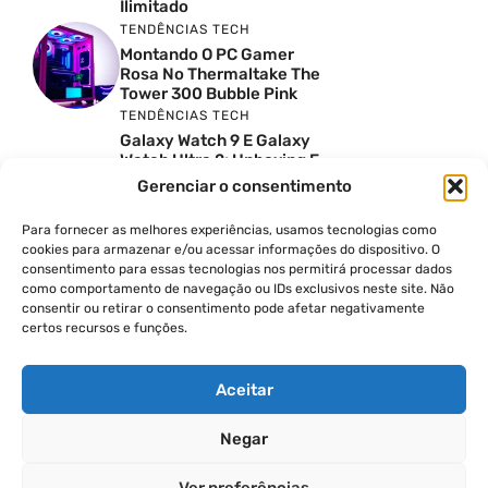
Ilimitado
TENDÊNCIAS TECH
Montando O PC Gamer
Rosa No Thermaltake The
Tower 300 Bubble Pink
TENDÊNCIAS TECH
Galaxy Watch 9 E Galaxy
Watch Ultra 2: Unboxing E
Preço No Brasil
Gerenciar o consentimento
INSIGHTS & OPINIÃO
Reviews Do YouTube Sao
Para fornecer as melhores experiências, usamos tecnologias como
Confiaveis? A Verdade Nao
cookies para armazenar e/ou acessar informações do dispositivo. O
E Tao Simples
consentimento para essas tecnologias nos permitirá processar dados
como comportamento de navegação ou IDs exclusivos neste site. Não
TENDÊNCIAS TECH
consentir ou retirar o consentimento pode afetar negativamente
Por Que Eu Deveria
certos recursos e funções.
Escolher Um Notebook
Gamer Ao Invés De Um
PC? Ft. Lucas Ishii
Aceitar
Negar
© 2026
Ver preferências