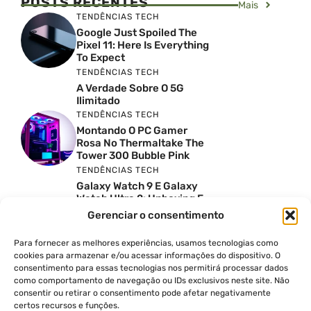
POSTS RECENTES
Mais
TENDÊNCIAS TECH
Google Just Spoiled The
Pixel 11: Here Is Everything
To Expect
TENDÊNCIAS TECH
A Verdade Sobre O 5G
Ilimitado
TENDÊNCIAS TECH
Montando O PC Gamer
Rosa No Thermaltake The
Tower 300 Bubble Pink
TENDÊNCIAS TECH
Galaxy Watch 9 E Galaxy
Watch Ultra 2: Unboxing E
Preço No Brasil
Gerenciar o consentimento
INSIGHTS & OPINIÃO
Reviews Do YouTube Sao
Para fornecer as melhores experiências, usamos tecnologias como
Confiaveis? A Verdade Nao
cookies para armazenar e/ou acessar informações do dispositivo. O
E Tao Simples
consentimento para essas tecnologias nos permitirá processar dados
TENDÊNCIAS TECH
como comportamento de navegação ou IDs exclusivos neste site. Não
consentir ou retirar o consentimento pode afetar negativamente
Por Que Eu Deveria
certos recursos e funções.
Escolher Um Notebook