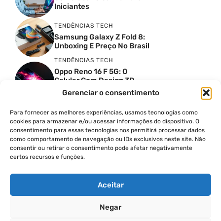
Iniciantes
TENDÊNCIAS TECH
Samsung Galaxy Z Fold 8:
Unboxing E Preço No Brasil
TENDÊNCIAS TECH
Oppo Reno 16 F 5G: O
Celular Com Design 3D
Surreal E Câmeras De 50
Gerenciar o consentimento
MP
Para fornecer as melhores experiências, usamos tecnologias como
PRODUTIVIDADE DIGITAL
cookies para armazenar e/ou acessar informações do dispositivo. O
Faca Isso Agora Para Uma
consentimento para essas tecnologias nos permitirá processar dados
Siri Melhor
como comportamento de navegação ou IDs exclusivos neste site. Não
INSIGHTS & OPINIÃO
consentir ou retirar o consentimento pode afetar negativamente
certos recursos e funções.
A Guerra Dos Datacenters:
Isso Envolve O Brasil E
Quais Os Problemas?
Aceitar
Negar