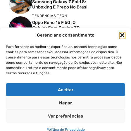
Samsung Galaxy Z Fold 8:
Unboxing E Preço No Brasil
TENDÊNCIAS TECH
Oppo Reno 16 F 5G: O
Celular Com Design 3D
Surreal E Câmeras De 50
Gerenciar o consentimento
MP
Para fornecer as melhores experiências, usamos tecnologias como
PRODUTIVIDADE DIGITAL
cookies para armazenar e/ou acessar informações do dispositivo. O
Faca Isso Agora Para Uma
consentimento para essas tecnologias nos permitirá processar dados
Siri Melhor
como comportamento de navegação ou IDs exclusivos neste site. Não
INSIGHTS & OPINIÃO
consentir ou retirar o consentimento pode afetar negativamente
certos recursos e funções.
A Guerra Dos Datacenters:
Isso Envolve O Brasil E
Quais Os Problemas?
Aceitar
Negar
© 2026
Ver preferências
POLÍTICA DE PRIVACIDADE
TERMOS DE USO
Política de Privacidade