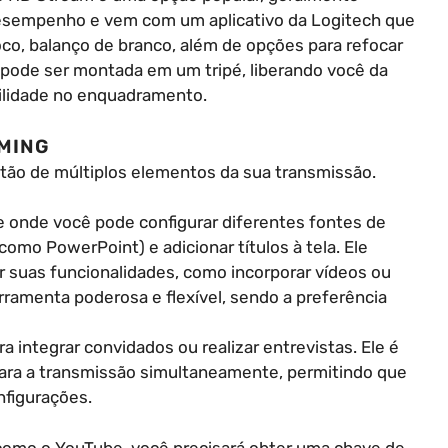
esempenho e vem com um aplicativo da Logitech que
oco, balanço de branco, além de opções para refocar
 pode ser montada em um tripé, liberando você da
bilidade no enquadramento.
AMING
tão de múltiplos elementos da sua transmissão.
e onde você pode configurar diferentes fontes de
como PowerPoint) e adicionar títulos à tela. Ele
 suas funcionalidades, como incorporar vídeos ou
amenta poderosa e flexível, sendo a preferência
 integrar convidados ou realizar entrevistas. Ele é
 para a transmissão simultaneamente, permitindo que
nfigurações.
como o YouTube, você precisará obter uma chave de