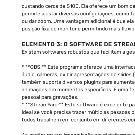
custando cerca de $100. Ela oferece um bom d
permite ajustar diversas configurações, como f
ou dar zoom. Uma vantagem adicional é que ela
posição fixa do monitor e permitindo mais flexi
ELEMENTO 3: O SOFTWARE DE STRE
Existem softwares robustos que facilitam a ges
* **OBS:** Este programa oferece uma interfac
áudio, câmeras, exibir apresentações de slides (
também suporta diversos plugins para aumentar
animações em momentos específicos. É uma ferr
pessoal para gravações.
* **StreamYard:** Este software é excelente para
ideal se você precisa trazer múltiplas pessoas
todos trabalhem em conjunto em diferentes co
Ao configurar sua transmissão em plataformas 