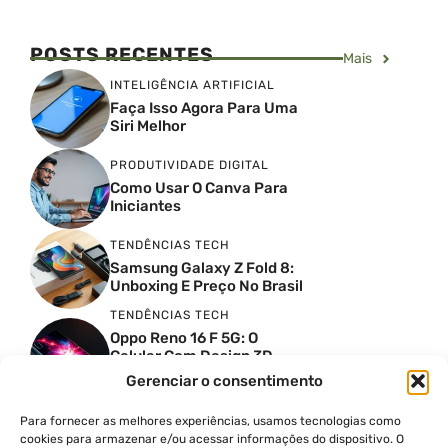
POSTS RECENTES
Mais
INTELIGÊNCIA ARTIFICIAL
Faça Isso Agora Para Uma
Siri Melhor
PRODUTIVIDADE DIGITAL
Como Usar O Canva Para
Iniciantes
TENDÊNCIAS TECH
Samsung Galaxy Z Fold 8:
Unboxing E Preço No Brasil
TENDÊNCIAS TECH
Oppo Reno 16 F 5G: O
Celular Com Design 3D
Surreal E Câmeras De 50
Gerenciar o consentimento
MP
Para fornecer as melhores experiências, usamos tecnologias como
PRODUTIVIDADE DIGITAL
cookies para armazenar e/ou acessar informações do dispositivo. O
Faca Isso Agora Para Uma