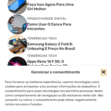
Faça Isso Agora Para Uma
Siri Melhor
PRODUTIVIDADE DIGITAL
Como Usar O Canva Para
Iniciantes
TENDÊNCIAS TECH
Samsung Galaxy Z Fold 8:
Unboxing E Preço No Brasil
TENDÊNCIAS TECH
Oppo Reno 16 F 5G: O
Celular Com Design 3D
Surreal E Câmeras De 50
Gerenciar o consentimento
MP
Para fornecer as melhores experiências, usamos tecnologias como
PRODUTIVIDADE DIGITAL
cookies para armazenar e/ou acessar informações do dispositivo. O
Faca Isso Agora Para Uma
consentimento para essas tecnologias nos permitirá processar dados
Siri Melhor
como comportamento de navegação ou IDs exclusivos neste site. Não
INSIGHTS & OPINIÃO
consentir ou retirar o consentimento pode afetar negativamente
certos recursos e funções.
A Guerra Dos Datacenters:
Isso Envolve O Brasil E