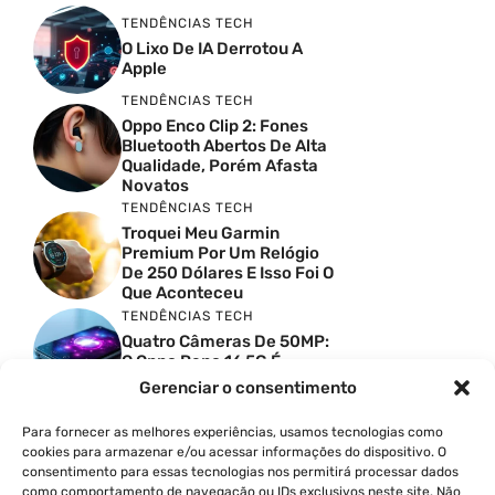
TENDÊNCIAS TECH
O Lixo De IA Derrotou A
Apple
TENDÊNCIAS TECH
Oppo Enco Clip 2: Fones
Bluetooth Abertos De Alta
Qualidade, Porém Afasta
Novatos
TENDÊNCIAS TECH
Troquei Meu Garmin
Premium Por Um Relógio
De 250 Dólares E Isso Foi O
Que Aconteceu
TENDÊNCIAS TECH
Quatro Câmeras De 50MP:
O Oppo Reno 16 5G É
Absurdo
Gerenciar o consentimento
TENDÊNCIAS TECH
Comparativo De
Para fornecer as melhores experiências, usamos tecnologias como
Especificações Entre O
cookies para armazenar e/ou acessar informações do dispositivo. O
Vivo X300 Ultra E O
consentimento para essas tecnologias nos permitirá processar dados
Samsung Galaxy S26 Ultra
como comportamento de navegação ou IDs exclusivos neste site. Não