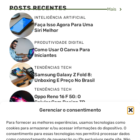
POSTS RECENTES
Mais
INTELIGÊNCIA ARTIFICIAL
Faça Isso Agora Para Uma
Siri Melhor
PRODUTIVIDADE DIGITAL
Como Usar O Canva Para
Iniciantes
TENDÊNCIAS TECH
Samsung Galaxy Z Fold 8:
Unboxing E Preço No Brasil
TENDÊNCIAS TECH
Oppo Reno 16 F 5G: O
Celular Com Design 3D
Surreal E Câmeras De 50
Gerenciar o consentimento
MP
Para fornecer as melhores experiências, usamos tecnologias como
PRODUTIVIDADE DIGITAL
cookies para armazenar e/ou acessar informações do dispositivo. O
Faca Isso Agora Para Uma
consentimento para essas tecnologias nos permitirá processar dados
Siri Melhor
como comportamento de navegação ou IDs exclusivos neste site. Não