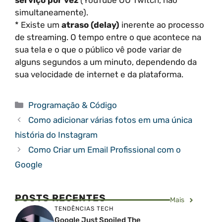
serviço por vez
(YouTube OU Twitch, não
simultaneamente).
* Existe um
atraso (delay)
inerente ao processo
de streaming. O tempo entre o que acontece na
sua tela e o que o público vê pode variar de
alguns segundos a um minuto, dependendo da
sua velocidade de internet e da plataforma.
Categorias
Programação & Código
Como adicionar várias fotos em uma única
história do Instagram
Como Criar um Email Profissional com o
Google
POSTS RECENTES
Mais
TENDÊNCIAS TECH
Google Just Spoiled The