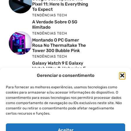
Pixel 11: Here Is Everything
To Expect
TENDÊNCIAS TECH
A Verdade Sobre O 5G
Ilimitado
TENDÊNCIAS TECH
Montando O PC Gamer
Rosa No Thermaltake The
Tower 300 Bubble Pink
TENDÊNCIAS TECH
Galaxy Watch 9 E Galaxy
Watch Ultra 2: Unboxing E
Preço No Brasil
Gerenciar o consentimento
INSIGHTS & OPINIÃO
Reviews Do YouTube Sao
Para fornecer as melhores experiências, usamos tecnologias como
Confiaveis? A Verdade Nao
cookies para armazenar e/ou acessar informações do dispositivo. O
E Tao Simples
consentimento para essas tecnologias nos permitirá processar dados
como comportamento de navegação ou IDs exclusivos neste site. Não
TENDÊNCIAS TECH
consentir ou retirar o consentimento pode afetar negativamente
Por Que Eu Deveria
certos recursos e funções.
Escolher Um Notebook
Gamer Ao Invés De Um
PC? Ft. Lucas Ishii
Aceitar