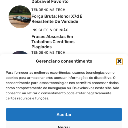
Dobrável Favorito
TENDÊNCIAS TECH
Força Bruta: Honor X7d É
Resistente De Verdade
INSIGHTS & OPINIÃO
Frases Absurdas Em
Trabalhos Científicos
Plagiados
TENDÊNCIAS TECH
Google Just Spoiled The
Gerenciar o consentimento
Pixel 11: Here Is Everything
To Expect
Para fornecer as melhores experiências, usamos tecnologias como
TENDÊNCIAS TECH
cookies para armazenar e/ou acessar informações do dispositivo. O
A Verdade Sobre O 5G
consentimento para essas tecnologias nos permitirá processar dados
Ilimitado
como comportamento de navegação ou IDs exclusivos neste site. Não
TENDÊNCIAS TECH
consentir ou retirar o consentimento pode afetar negativamente
certos recursos e funções.
Montando O PC Gamer
Rosa No Thermaltake The
Tower 300 Bubble Pink
Aceitar
Negar